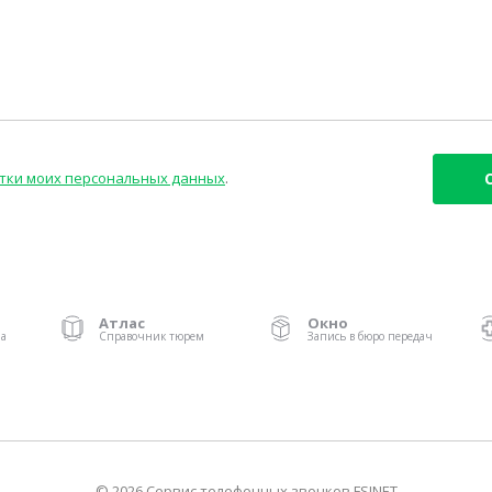
тки моих персональных данных
.
Атлас
Окно
ма
Справочник тюрем
Запись в бюро передач
© 2026 Сервис телефонных звонков FSINET